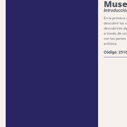
Muse
Introducció
En la primera 
descubrir los 
descubrirás a
a través de un
con las partes
artística.
Código: 251