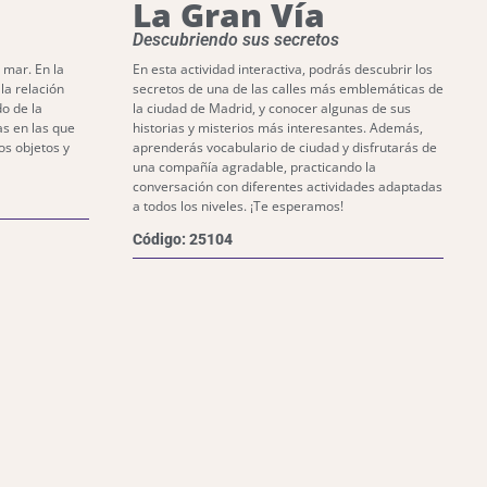
La Gran Vía
Descubriendo sus secretos
 mar. En la
En esta actividad interactiva, podrás descubrir los
la relación
secretos de una de las calles más emblemáticas de
do de la
la ciudad de Madrid, y conocer algunas de sus
s en las que
historias y misterios más interesantes. Además,
os objetos y
aprenderás vocabulario de ciudad y disfrutarás de
una compañía agradable, practicando la
conversación con diferentes actividades adaptadas
a todos los niveles. ¡Te esperamos!
Código: 25104