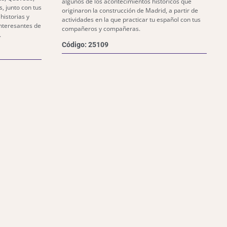
algunos de los acontecimientos históricos que
, junto con tus
originaron la construcción de Madrid, a partir de
istorias y
actividades en la que practicar tu español con tus
nteresantes de
compañeros y compañeras.
.
Código: 25109