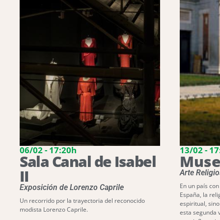
06/02 - 17:20h
13/02 - 1
Sala Canal de Isabel
Muse
II
Arte Religi
En un país con
Exposición de Lorenzo Caprile
España, la rel
Un recorrido por la trayectoria del reconocido
espiritual, sino
modista Lorenzo Caprile.
esta segunda v