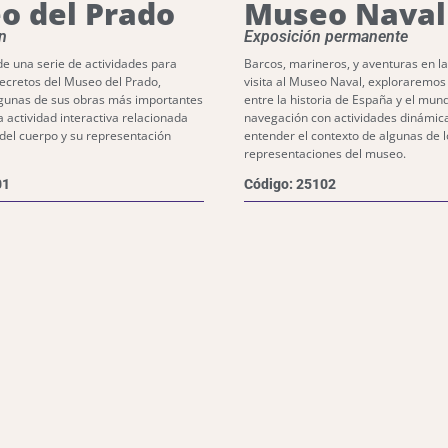
o del Prado
Museo Naval
n
Exposición permanente
de una serie de actividades para
Barcos, marineros, y aventuras en la
secretos del Museo del Prado,
visita al Museo Naval, exploraremos 
lgunas de sus obras más importantes
entre la historia de España y el mun
a actividad interactiva relacionada
navegación con actividades dinámica
 del cuerpo y su representación
entender el contexto de algunas de l
representaciones del museo.
01
Código: 25102