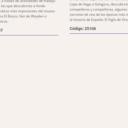
, a través de actividades de trabajo
Lope de Vega o Góngora, descubrirás
 las que descubrirás a fondo
compañeros y compañeras, algunas h
s obras más importantes del museo
secretos de una de las épocas más i
mo El Bosco, Van de Weyden o
la historia de España: El Siglo de Oro
otros.
Código: 25106
07