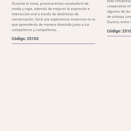
esta influencia
Durante la visita, practicaremos vocabulario de
cooperativa en
moda y ropa, además de mejorar la expresión e
algunas de la
interacción oral a través de dinámicas de
de artistas co
conversación. Será una experiencia inmersiva en la
Durero, entre 
que aprenderás de manera divertida junto a tus
compañeros y compañeras.
Código: 251
Código: 25103