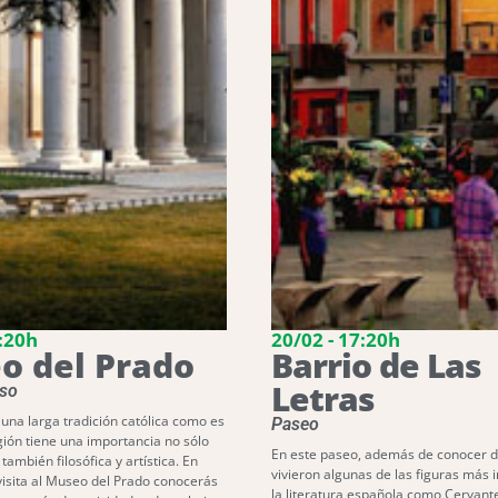
7:20h
20/02 - 17:20h
o del Prado
Barrio de Las
Letras
oso
 una larga tradición católica como es
Paseo
igión tiene una importancia no sólo
En este paseo, además de conocer 
 también filosófica y artística. En
vivieron algunas de las figuras más
isita al Museo del Prado conocerás
la literatura española como Cervant