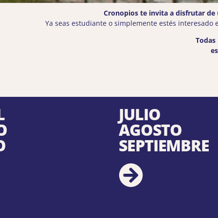
Cronopios te invita a disfrutar de
Ya seas estudiante o simplemente estés interesado e
Todas 
es
L
JULIO
O
AGOSTO
O
SEPTIEMBRE